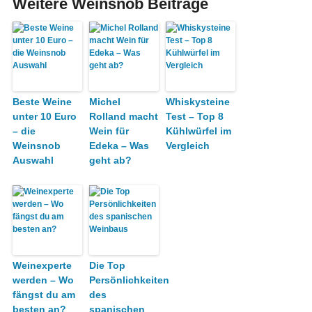
Weitere Weinsnob Beiträge
Beste Weine
Michel
Whiskysteine
unter 10 Euro
Rolland macht
Test – Top 8
– die
Wein für
Kühlwürfel im
Weinsnob
Edeka – Was
Vergleich
Auswahl
geht ab?
Weinexperte
Die Top
werden – Wo
Persönlichkeiten
fängst du am
des
besten an?
spanischen