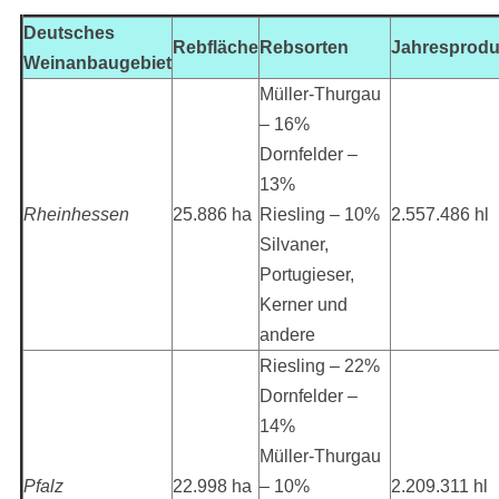
Deutsches
Rebfläche
Rebsorten
Jahresprodu
Weinanbaugebiet
Müller-Thurgau
– 16%
Dornfelder –
13%
Rheinhessen
25.886 ha
Riesling – 10%
2.557.486 hl
Silvaner,
Portugieser,
Kerner und
andere
Riesling – 22%
Dornfelder –
14%
Müller-Thurgau
Pfalz
22.998 ha
– 10%
2.209.311 hl