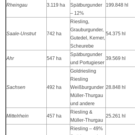
Rheingau
3.119 ha
Spätburgunder
199.848 hl
– 12%
Riesling,
Grauburgunder,
Saale-Unstrut
742 ha
54.375 hl
Gutedel, Kerner,
Scheurebe
Spätburgunder
Ahr
547 ha
39.569 hl
und Portugieser
Goldriesling
Riesling
Sachsen
492 ha
Weißburgunder
28.848 hl
Müller-Thurgau
und andere
Riesling &
Mittelrhein
457 ha
25.261 hl
Müller-Thurgau
Riesling – 49%