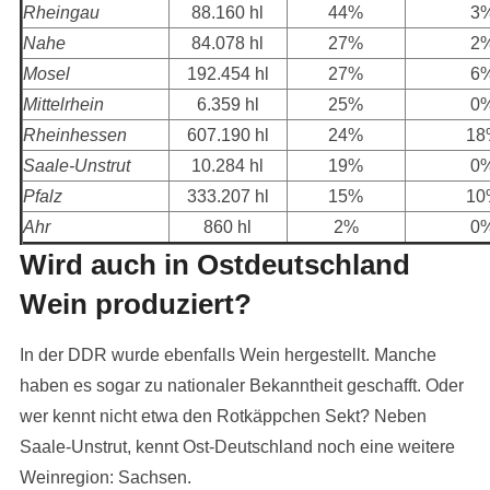
Rheingau
88.160 hl
44%
3
Nahe
84.078 hl
27%
2
Mosel
192.454 hl
27%
6
Mittelrhein
6.359 hl
25%
0
Rheinhessen
607.190 hl
24%
18
Saale-Unstrut
10.284 hl
19%
0
Pfalz
333.207 hl
15%
10
Ahr
860 hl
2%
0
Wird auch in Ostdeutschland
Wein produziert?
In der DDR wurde ebenfalls Wein hergestellt. Manche
haben es sogar zu nationaler Bekanntheit geschafft. Oder
wer kennt nicht etwa den Rotkäppchen Sekt? Neben
Saale-Unstrut, kennt Ost-Deutschland noch eine weitere
Weinregion: Sachsen.