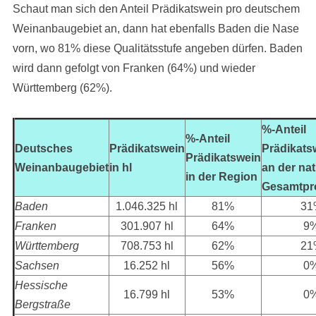
Schaut man sich den Anteil Prädikatswein pro deutschem
Weinanbaugebiet an, dann hat ebenfalls Baden die Nase
vorn, wo 81% diese Qualitätsstufe angeben dürfen. Baden
wird dann gefolgt von Franken (64%) und wieder
Württemberg (62%).
%-Anteil
%-Anteil
Deutsches
Prädikatswein
Prädikats
Prädikatswein
Weinanbaugebiet
in hl
an der na
in der Region
Gesamtpr
Baden
1.046.325 hl
81%
31
Franken
301.907 hl
64%
9
Württemberg
708.753 hl
62%
21
Sachsen
16.252 hl
56%
0
Hessische
16.799 hl
53%
0
Bergstraße