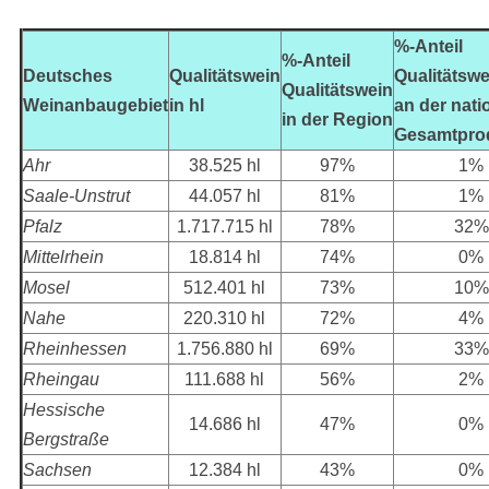
%-Anteil
%-Anteil
Deutsches
Qualitätswein
Qualitätswe
Qualitätswein
Weinanbaugebiet
in hl
an der nati
in der Region
Gesamtpro
Ahr
38.525 hl
97%
1%
Saale-Unstrut
44.057 hl
81%
1%
Pfalz
1.717.715 hl
78%
32%
Mittelrhein
18.814 hl
74%
0%
Mosel
512.401 hl
73%
10%
Nahe
220.310 hl
72%
4%
Rheinhessen
1.756.880 hl
69%
33%
Rheingau
111.688 hl
56%
2%
Hessische
14.686 hl
47%
0%
Bergstraße
Sachsen
12.384 hl
43%
0%