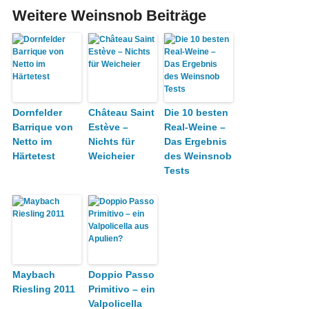
Weitere Weinsnob Beiträge
Dornfelder
Château Saint
Die 10 besten
Barrique von
Estève –
Real-Weine –
Netto im
Nichts für
Das Ergebnis
Härtetest
Weicheier
des Weinsnob
Tests
Maybach
Doppio Passo
Riesling 2011
Primitivo – ein
Valpolicella