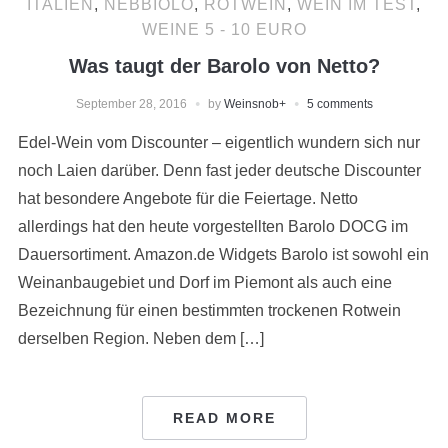
ITALIEN
,
NEBBIOLO
,
ROTWEIN
,
WEIN IM TEST
,
WEINE 5 - 10 EURO
Was taugt der Barolo von Netto?
September 28, 2016
by
Weinsnob
+
5 comments
Edel-Wein vom Discounter – eigentlich wundern sich nur
noch Laien darüber. Denn fast jeder deutsche Discounter
hat besondere Angebote für die Feiertage. Netto
allerdings hat den heute vorgestellten Barolo DOCG im
Dauersortiment. Amazon.de Widgets Barolo ist sowohl ein
Weinanbaugebiet und Dorf im Piemont als auch eine
Bezeichnung für einen bestimmten trockenen Rotwein
derselben Region. Neben dem […]
READ MORE