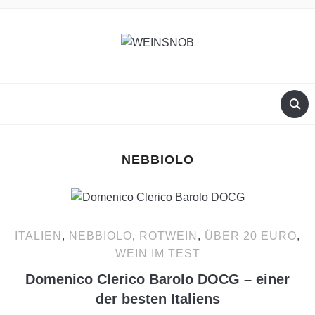
NEBBIOLO
ITALIEN
,
NEBBIOLO
,
ROTWEIN
,
ÜBER 20 EURO
,
WEIN IM TEST
Domenico Clerico Barolo DOCG – einer
der besten Italiens