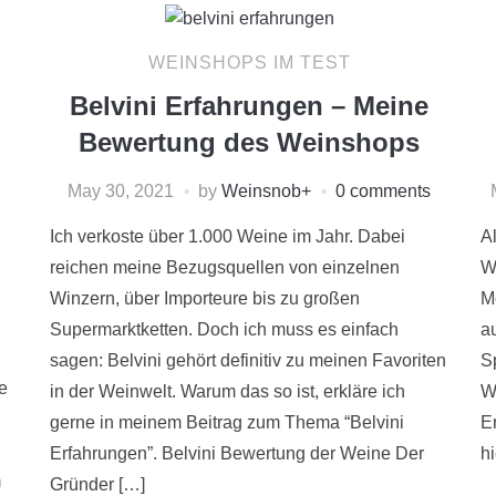
WEINSHOPS IM TEST
Belvini Erfahrungen – Meine
Bewertung des Weinshops
May 30, 2021
by
Weinsnob
+
0 comments
Ich verkoste über 1.000 Weine im Jahr. Dabei
A
reichen meine Bezugsquellen von einzelnen
W
Winzern, über Importeure bis zu großen
M
Supermarktketten. Doch ich muss es einfach
a
sagen: Belvini gehört definitiv zu meinen Favoriten
S
e
in der Weinwelt. Warum das so ist, erkläre ich
W
gerne in meinem Beitrag zum Thema “Belvini
E
Erfahrungen”. Belvini Bewertung der Weine Der
hi
m
Gründer […]