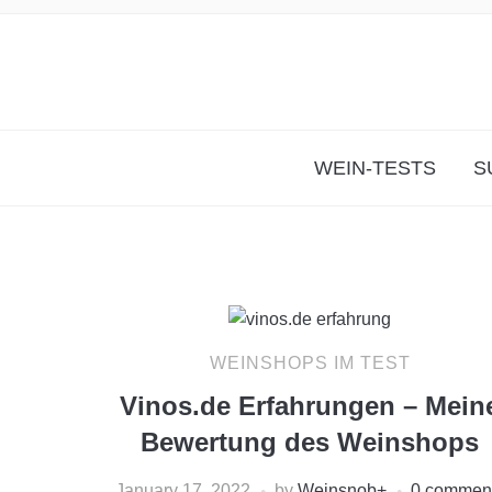
WEIN-TESTS
S
WEINSHOPS IM TEST
Vinos.de Erfahrungen – Mein
Bewertung des Weinshops
January 17, 2022
by
Weinsnob
+
0 commen