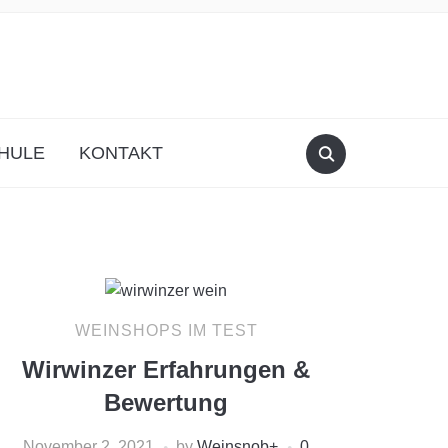
HULE
KONTAKT
WEINSHOPS IM TEST
Wirwinzer Erfahrungen &
Bewertung
November 2, 2021
by
Weinsnob
+
0