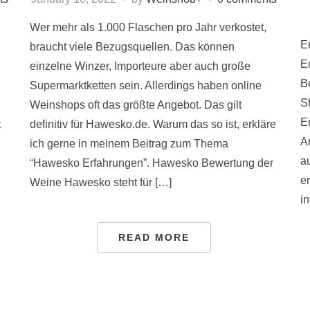
Wer mehr als 1.000 Flaschen pro Jahr verkostet,
E
braucht viele Bezugsquellen. Das können
Er
einzelne Winzer, Importeure aber auch große
B
Supermarktketten sein. Allerdings haben online
S
Weinshops oft das größte Angebot. Das gilt
E
t
definitiv für Hawesko.de. Warum das so ist, erkläre
A
ich gerne in meinem Beitrag zum Thema
a
“Hawesko Erfahrungen”. Hawesko Bewertung der
e
Weine Hawesko steht für […]
in
READ MORE