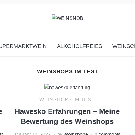
UPERMARKTWEIN
ALKOHOLFREIES
WEINSC
WEINSHOPS IM TEST
WEINSHOPS IM TEST
e
Hawesko Erfahrungen – Meine
Bewertung des Weinshops
ts
January 10, 2022
by
Weinsnob
+
0 comments