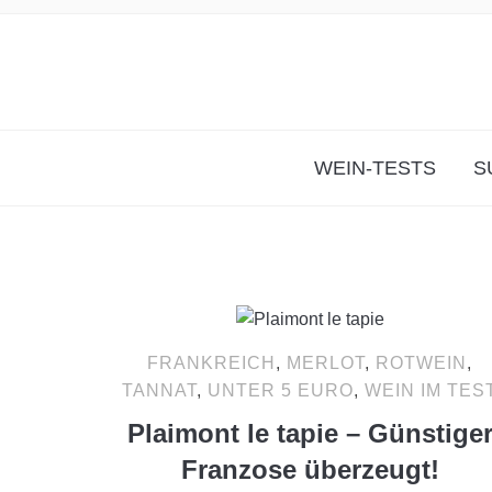
WEIN-TESTS
S
FRANKREICH
,
MERLOT
,
ROTWEIN
,
TANNAT
,
UNTER 5 EURO
,
WEIN IM TES
Plaimont le tapie – Günstige
Franzose überzeugt!