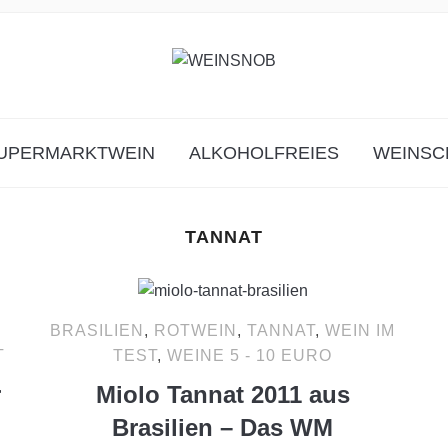
UPERMARKTWEIN
ALKOHOLFREIES
WEINSC
TANNAT
BRASILIEN
,
ROTWEIN
,
TANNAT
,
WEIN IM
T
TEST
,
WEINE 5 - 10 EURO
r
Miolo Tannat 2011 aus
Brasilien – Das WM