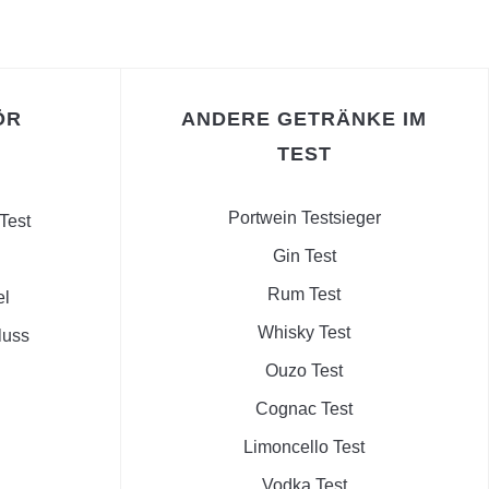
ÖR
ANDERE GETRÄNKE IM
TEST
Portwein Testsieger
Test
Gin Test
Rum Test
el
Whisky Test
luss
Ouzo Test
Cognac Test
Limoncello Test
Vodka Test