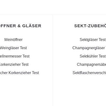
FFNER & GLÄSER
SEKT-ZUBEH
Weinöffner
Sektgläser Test
Weingläser Test
Champagnergläser 
ellnermesser Test
Sektkühler Test
orkenzieher Test
Champagnersäb
scher Korkenzieher Test
Sektflaschenversch