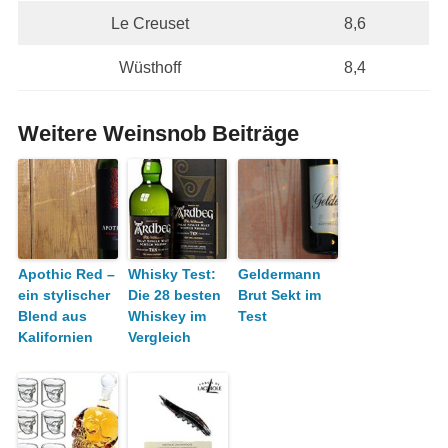
Le Creuset
8,6
Wüsthoff
8,4
Weitere Weinsnob Beiträge
Apothic Red –
Whisky Test:
Geldermann
ein stylischer
Die 28 besten
Brut Sekt im
Blend aus
Whiskey im
Test
Kalifornien
Vergleich