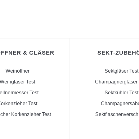
FFNER & GLÄSER
SEKT-ZUBEH
Weinöffner
Sektgläser Test
Weingläser Test
Champagnergläser 
ellnermesser Test
Sektkühler Test
orkenzieher Test
Champagnersäb
scher Korkenzieher Test
Sektflaschenversch