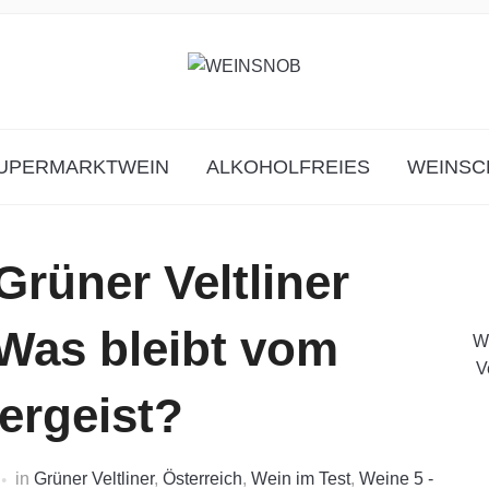
UPERMARKTWEIN
ALKOHOLFREIES
WEINSC
rüner Veltliner
 Was bleibt vom
W
V
ergeist?
in
Grüner Veltliner
,
Österreich
,
Wein im Test
,
Weine 5 -