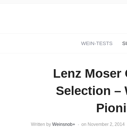
WEIN-TESTS
S
Lenz Moser G
Selection –
Pioni
Written by
Weinsnob
+
on
November 2, 2014