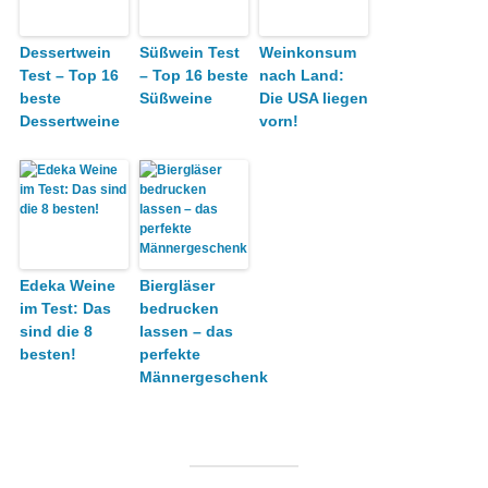
Dessertwein
Süßwein Test
Weinkonsum
Test – Top 16
– Top 16 beste
nach Land:
beste
Süßweine
Die USA liegen
Dessertweine
vorn!
Edeka Weine
Biergläser
im Test: Das
bedrucken
sind die 8
lassen – das
besten!
perfekte
Männergeschenk