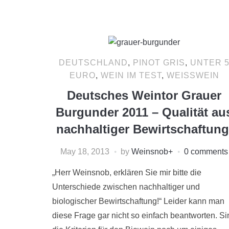
DEUTSCHLAND
,
PINOT GRIS
,
UNTER 
EURO
,
WEIN IM TEST
,
WEISSWEIN
Deutsches Weintor Grauer
Burgunder 2011 – Qualität au
nachhaltiger Bewirtschaftung
May 18, 2013
by
Weinsnob
+
0 comments
„Herr Weinsnob, erklären Sie mir bitte die
Unterschiede zwischen nachhaltiger und
biologischer Bewirtschaftung!“ Leider kann man
diese Frage gar nicht so einfach beantworten. Si