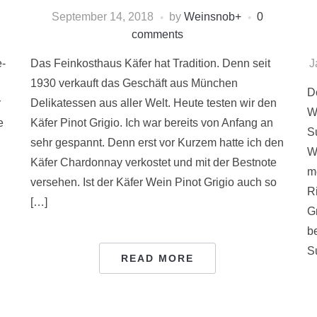
September 14, 2018
by
Weinsnob
+
0
comments
e-
Das Feinkosthaus Käfer hat Tradition. Denn seit
J
1930 verkauft das Geschäft aus München
D
r
Delikatessen aus aller Welt. Heute testen wir den
W
e
Käfer Pinot Grigio. Ich war bereits von Anfang an
S
sehr gespannt. Denn erst vor Kurzem hatte ich den
W
Käfer Chardonnay verkostet und mit der Bestnote
m
versehen. Ist der Käfer Wein Pinot Grigio auch so
Ri
[…]
G
b
S
READ MORE