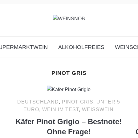
UPERMARKTWEIN
ALKOHOLFREIES
WEINSC
PINOT GRIS
5
DEUTSCHLAND
,
PINOT GRIS
,
UNTER 5
EURO
,
WEIN IM TEST
,
WEISSWEIN
Käfer Pinot Grigio – Bestnote!
Ohne Frage!