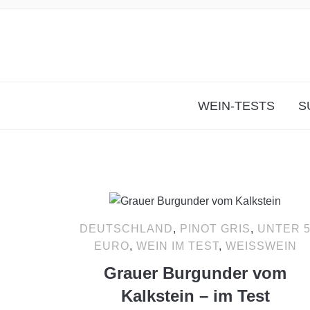
WEIN-TESTS
S
DEUTSCHLAND
,
PINOT GRIS
,
UNTER 
EURO
,
WEIN IM TEST
,
WEISSWEIN
Grauer Burgunder vom
Kalkstein – im Test