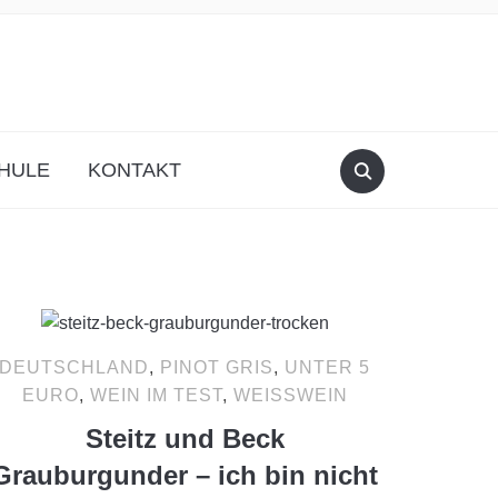
HULE
KONTAKT
DEUTSCHLAND
,
PINOT GRIS
,
UNTER 5
EURO
,
WEIN IM TEST
,
WEISSWEIN
Steitz und Beck
Grauburgunder – ich bin nicht