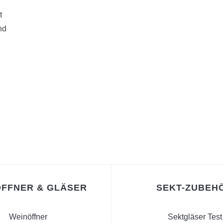
t
nd
FFNER & GLÄSER
SEKT-ZUBEH
Weinöffner
Sektgläser Test