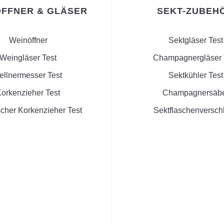
FFNER & GLÄSER
SEKT-ZUBEH
Weinöffner
Sektgläser Test
Weingläser Test
Champagnergläser 
ellnermesser Test
Sektkühler Test
orkenzieher Test
Champagnersäb
scher Korkenzieher Test
Sektflaschenversch