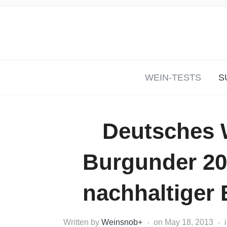
WEIN-TESTS
S
Deutsches 
Burgunder 201
nachhaltiger 
Written by
Weinsnob
+
on
May 18, 2013