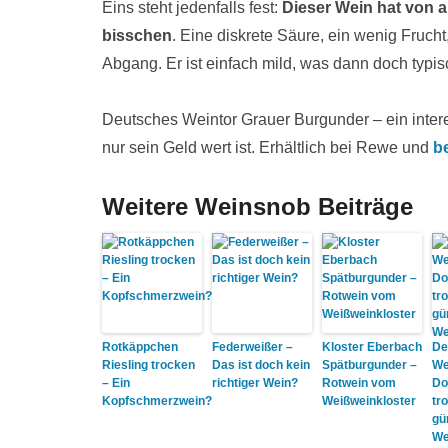
Eins steht jedenfalls fest:
Dieser Wein hat von a
bisschen
. Eine diskrete Säure, ein wenig Fruch
Abgang. Er ist einfach mild, was dann doch typisc
Deutsches Weintor Grauer Burgunder – ein interes
nur sein Geld wert ist. Erhältlich bei Rewe und
b
Weitere Weinsnob Beiträge
Rotkäppchen
Federweißer –
Kloster Eberbach
De
Riesling trocken
Das ist doch kein
Spätburgunder –
We
– Ein
richtiger Wein?
Rotwein vom
Do
Kopfschmerzwein?
Weißweinkloster
tr
gü
We