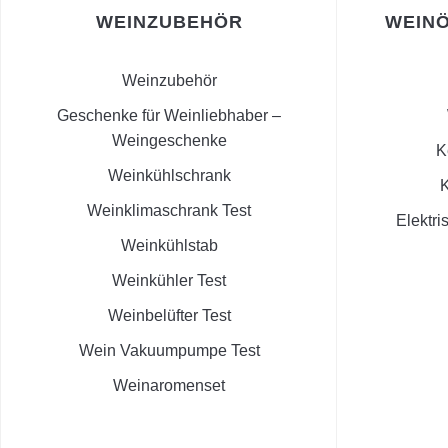
WEINZUBEHÖR
WEINÖ
Weinzubehör
Geschenke für Weinliebhaber –
Weingeschenke
K
Weinkühlschrank
K
Weinklimaschrank Test
Elektri
Weinkühlstab
Weinkühler Test
Weinbelüfter Test
Wein Vakuumpumpe Test
Weinaromenset