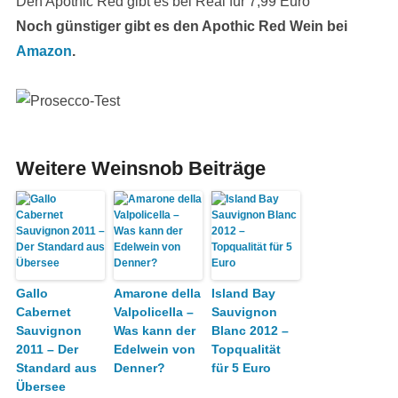
Den Apothic Red gibt es bei Real für 7,99 Euro
Noch günstiger gibt es den Apothic Red Wein bei
Amazon
.
Weitere Weinsnob Beiträge
Gallo
Amarone della
Island Bay
Cabernet
Valpolicella –
Sauvignon
Sauvignon
Was kann der
Blanc 2012 –
2011 – Der
Edelwein von
Topqualität
Standard aus
Denner?
für 5 Euro
Übersee