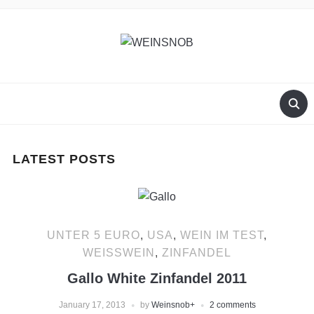
LATEST POSTS
UNTER 5 EURO
,
USA
,
WEIN IM TEST
,
WEISSWEIN
,
ZINFANDEL
Gallo White Zinfandel 2011
January 17, 2013
by
Weinsnob
+
2 comments