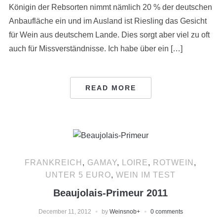
Königin der Rebsorten nimmt nämlich 20 % der deutschen
Anbaufläche ein und im Ausland ist Riesling das Gesicht
für Wein aus deutschem Lande. Dies sorgt aber viel zu oft
auch für Missverständnisse. Ich habe über ein […]
READ MORE
FRANKREICH
,
GAMAY
,
LOIRE
,
ROTWEIN
,
UNTER 5 EURO
,
WEIN IM TEST
Beaujolais-Primeur 2011
December 11, 2012
by
Weinsnob
+
0 comments