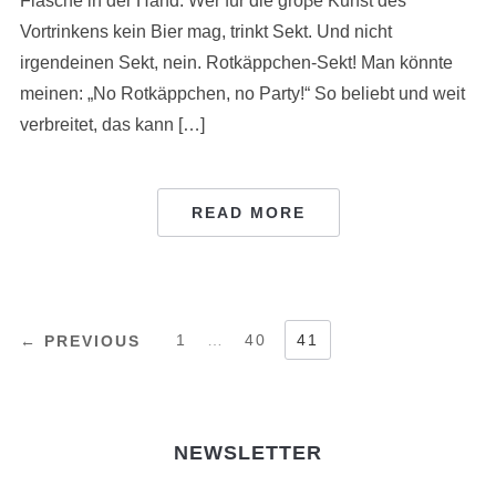
Flasche in der Hand. Wer für die groβe Kunst des
Vortrinkens kein Bier mag, trinkt Sekt. Und nicht
irgendeinen Sekt, nein. Rotkäppchen-Sekt! Man könnte
meinen: „No Rotkäppchen, no Party!“ So beliebt und weit
verbreitet, das kann […]
READ MORE
POSTS
1
…
40
41
← PREVIOUS
PAGINATION
NEWSLETTER