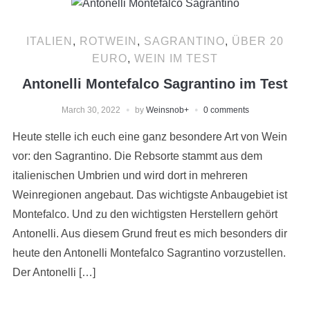
ITALIEN
,
ROTWEIN
,
SAGRANTINO
,
ÜBER 20
EURO
,
WEIN IM TEST
Antonelli Montefalco Sagrantino im Test
March 30, 2022
by
Weinsnob
+
0 comments
Heute stelle ich euch eine ganz besondere Art von Wein
vor: den Sagrantino. Die Rebsorte stammt aus dem
italienischen Umbrien und wird dort in mehreren
Weinregionen angebaut. Das wichtigste Anbaugebiet ist
Montefalco. Und zu den wichtigsten Herstellern gehört
Antonelli. Aus diesem Grund freut es mich besonders dir
heute den Antonelli Montefalco Sagrantino vorzustellen.
Der Antonelli […]