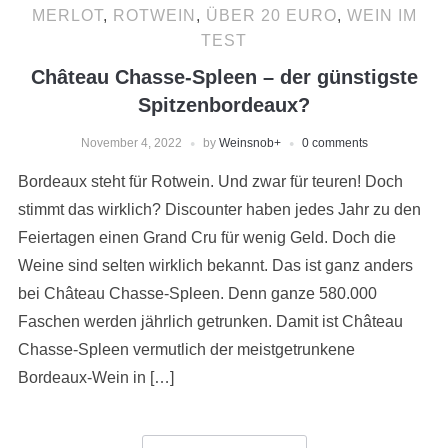
MERLOT
,
ROTWEIN
,
ÜBER 20 EURO
,
WEIN IM
TEST
Château Chasse-Spleen – der günstigste
Spitzenbordeaux?
November 4, 2022
by
Weinsnob
+
0 comments
Bordeaux steht für Rotwein. Und zwar für teuren! Doch
stimmt das wirklich? Discounter haben jedes Jahr zu den
Feiertagen einen Grand Cru für wenig Geld. Doch die
Weine sind selten wirklich bekannt. Das ist ganz anders
bei Château Chasse-Spleen. Denn ganze 580.000
Faschen werden jährlich getrunken. Damit ist Château
Chasse-Spleen vermutlich der meistgetrunkene
Bordeaux-Wein in […]