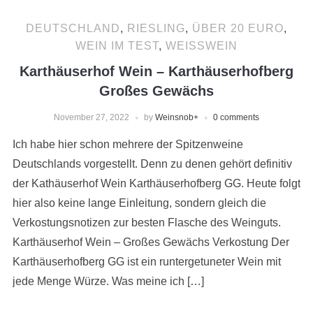
DEUTSCHLAND
,
RIESLING
,
ÜBER 20 EURO
,
WEIN IM TEST
,
WEISSWEIN
Karthäuserhof Wein – Karthäuserhofberg
Großes Gewächs
November 27, 2022
by
Weinsnob
+
0 comments
Ich habe hier schon mehrere der Spitzenweine
Deutschlands vorgestellt. Denn zu denen gehört definitiv
der Kathäuserhof Wein Karthäuserhofberg GG. Heute folgt
hier also keine lange Einleitung, sondern gleich die
Verkostungsnotizen zur besten Flasche des Weinguts.
Karthäuserhof Wein – Großes Gewächs Verkostung Der
Karthäuserhofberg GG ist ein runtergetuneter Wein mit
jede Menge Würze. Was meine ich […]