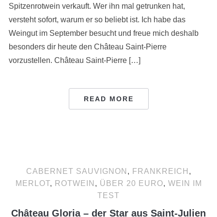
Spitzenrotwein verkauft. Wer ihn mal getrunken hat,
versteht sofort, warum er so beliebt ist. Ich habe das
Weingut im September besucht und freue mich deshalb
besonders dir heute den Château Saint-Pierre
vorzustellen. Château Saint-Pierre […]
READ MORE
CABERNET SAUVIGNON
,
FRANKREICH
,
MERLOT
,
ROTWEIN
,
ÜBER 20 EURO
,
WEIN IM
TEST
Château Gloria – der Star aus Saint-Julien