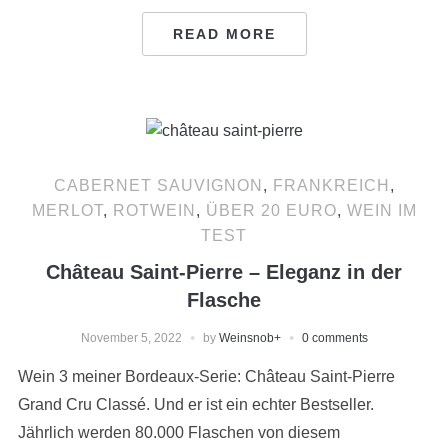
READ MORE
CABERNET SAUVIGNON
,
FRANKREICH
,
MERLOT
,
ROTWEIN
,
ÜBER 20 EURO
,
WEIN IM
TEST
Château Saint-Pierre – Eleganz in der
Flasche
November 5, 2022
by
Weinsnob
+
0 comments
Wein 3 meiner Bordeaux-Serie: Château Saint-Pierre
Grand Cru Classé. Und er ist ein echter Bestseller.
Jährlich werden 80.000 Flaschen von diesem