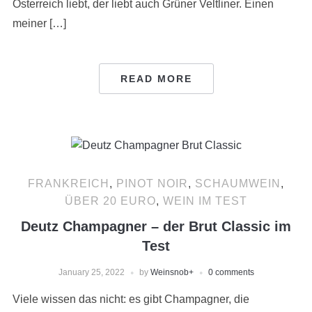
Österreich liebt, der liebt auch Grüner Veltliner. Einen
meiner […]
READ MORE
FRANKREICH
,
PINOT NOIR
,
SCHAUMWEIN
,
ÜBER 20 EURO
,
WEIN IM TEST
Deutz Champagner – der Brut Classic im
Test
January 25, 2022
by
Weinsnob
+
0 comments
Viele wissen das nicht: es gibt Champagner, die